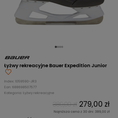
BRAMKI
CZĘŚCI
AKCESORIA
KOLEKCJE
ZAMIENNE
MEDYCYNA
SEZONOWE
ODZIEŻ
CZĘŚCI
SPORTOWA
ROWERY
ZAMIENNE
GRY I CZĘŚCI
OBUWIE
WYPRZEDAŻ
ZAMIENNE
SPRZĘT
KASKI
WYPRZEDAŻ
OCHRONNY
PERSONALIZACJA
KÓŁKA
ODZIEŻY
ŁOŻYSKA
SPORTREBEL
CUSTOM
OCHRANIACZE
TURNIEJE
Łyżwy rekreacyjne Bauer Expedition Junior
ODZIEŻ
WYPRZEDAŻ
OKULARY
Index:
1059590-JR3
SPORTOWE
Ean:
688698507577
Kategoria:
Łyżwy rekreacyjne
TORBY/PLECAKI
279,00 zł
389,00 zł
WYPRZEDAŻ
Najniższa cena z 30 dni: 389,00 zł