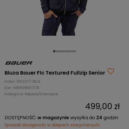
BRAMKI
CZĘŚCI
AKCESORIA
KOLEKCJE
ZAMIENNE
MEDYCYNA
SEZONOWE
ODZIEŻ
CZĘŚCI
SPORTOWA
ROWERY
ZAMIENNE
GRY I CZĘŚCI
OBUWIE
WYPRZEDAŻ
ZAMIENNE
SPRZĘT
KASKI
WYPRZEDAŻ
OCHRONNY
PERSONALIZACJA
KÓŁKA
ODZIEŻY
ŁOŻYSKA
SPORTREBEL
CUSTOM
OCHRANIACZE
TURNIEJE
Bluza Bauer Flc Textured Fullzip Senior
ODZIEŻ
Index:
1062277-BLUL
WYPRZEDAŻ
OKULARY
Ean:
688698607178
SPORTOWE
Kategoria:
Męskie/Dziecięce
TORBY/PLECAKI
499,00 zł
WYPRZEDAŻ
DOSTĘPNOŚĆ:
w magazynie
wysyłka do
24
godzin
Sprawdź dostępność w sklepach stacjonarnych