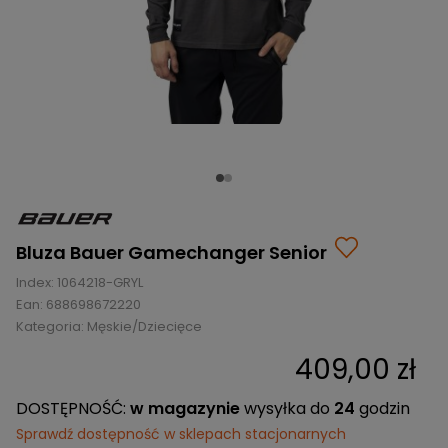
BRAMKI
CZĘŚCI
AKCESORIA
KOLEKCJE
ZAMIENNE
MEDYCYNA
SEZONOWE
ODZIEŻ
CZĘŚCI
SPORTOWA
ROWERY
ZAMIENNE
GRY I CZĘŚCI
OBUWIE
WYPRZEDAŻ
ZAMIENNE
SPRZĘT
KASKI
WYPRZEDAŻ
OCHRONNY
PERSONALIZACJA
KÓŁKA
ODZIEŻY
ŁOŻYSKA
SPORTREBEL
CUSTOM
OCHRANIACZE
TURNIEJE
Bluza Bauer Gamechanger Senior
ODZIEŻ
Index:
1064218-GRYL
WYPRZEDAŻ
OKULARY
Ean:
688698672220
SPORTOWE
Kategoria:
Męskie/Dziecięce
TORBY/PLECAKI
409,00 zł
WYPRZEDAŻ
DOSTĘPNOŚĆ:
w magazynie
wysyłka do
24
godzin
Sprawdź dostępność w sklepach stacjonarnych