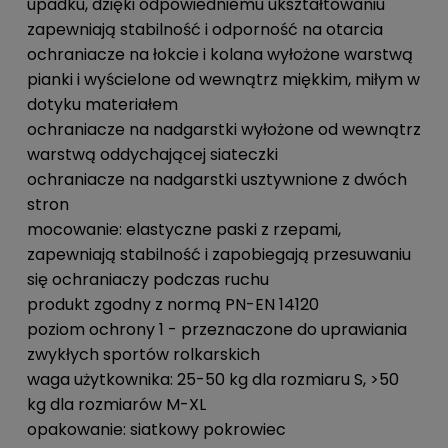
upadku, dzięki odpowiedniemu ukształtowaniu
zapewniają stabilność i odporność na otarcia
ochraniacze na łokcie i kolana wyłożone warstwą
pianki i wyścielone od wewnątrz miękkim, miłym w
dotyku materiałem
ochraniacze na nadgarstki wyłożone od wewnątrz
warstwą oddychającej siateczki
ochraniacze na nadgarstki usztywnione z dwóch
stron
mocowanie: elastyczne paski z rzepami,
zapewniają stabilność i zapobiegają przesuwaniu
się ochraniaczy podczas ruchu
produkt zgodny z normą PN-EN 14120
poziom ochrony 1 - przeznaczone do uprawiania
zwykłych sportów rolkarskich
waga użytkownika: 25-50 kg dla rozmiaru S, >50
kg dla rozmiarów M-XL
opakowanie: siatkowy pokrowiec