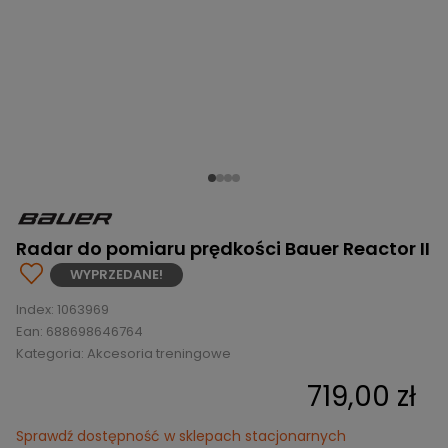
BRAMKI
CZĘŚCI
AKCESORIA
KOLEKCJE
ZAMIENNE
MEDYCYNA
SEZONOWE
ODZIEŻ
CZĘŚCI
SPORTOWA
ROWERY
ZAMIENNE
GRY I CZĘŚCI
OBUWIE
WYPRZEDAŻ
ZAMIENNE
SPRZĘT
KASKI
WYPRZEDAŻ
OCHRONNY
PERSONALIZACJA
KÓŁKA
ODZIEŻY
ŁOŻYSKA
SPORTREBEL
CUSTOM
OCHRANIACZE
TURNIEJE
Radar do pomiaru prędkości Bauer Reactor II
ODZIEŻ
WYPRZEDANE!
WYPRZEDAŻ
OKULARY
Index:
1063969
SPORTOWE
Ean:
688698646764
Kategoria:
Akcesoria treningowe
TORBY/PLECAKI
719,00 zł
WYPRZEDAŻ
Sprawdź dostępność w sklepach stacjonarnych