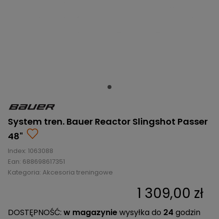
BRAMKI
CZĘŚCI
AKCESORIA
KOLEKCJE
ZAMIENNE
MEDYCYNA
SEZONOWE
ODZIEŻ
CZĘŚCI
SPORTOWA
ROWERY
ZAMIENNE
GRY I CZĘŚCI
OBUWIE
WYPRZEDAŻ
ZAMIENNE
SPRZĘT
KASKI
WYPRZEDAŻ
OCHRONNY
PERSONALIZACJA
KÓŁKA
ODZIEŻY
ŁOŻYSKA
SPORTREBEL
CUSTOM
OCHRANIACZE
TURNIEJE
System tren. Bauer Reactor Slingshot Passer
ODZIEŻ
48"
WYPRZEDAŻ
OKULARY
Index:
1063088
SPORTOWE
Ean:
688698617351
Kategoria:
Akcesoria treningowe
TORBY/PLECAKI
1 309,00 zł
WYPRZEDAŻ
DOSTĘPNOŚĆ:
w magazynie
wysyłka do
24
godzin