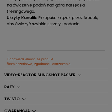
na ćwiczenie podań nad górą narzędzia
treningowego.
Ukryty Kanalik:
Przepuść krążek przez środek,
aby ćwiczyć szybkie strzały i podania.
Odpowiedzialność za produkt
Bezpieczeństwo, zgodność i ostrzeżenia
Sklep
VIDEO-REACTOR SLINGSHOT PASSER
Sportrebel
Dostępne
0
Szt.
Bytom
RATY
Adres:
Sklep
Sportrebel
Dostępne
6
Szt.
ul. Kazimierza Pułaskiego 71
TWISTO
Ruda Śląska
71 41-902 Bytom
Adres:
Sklep
GWARANCJA