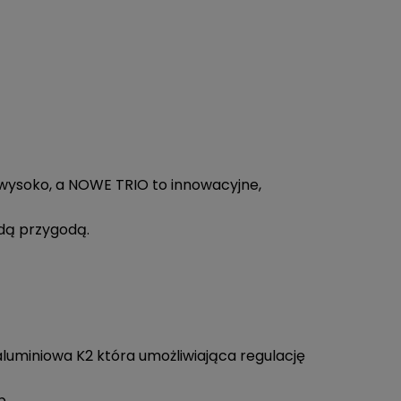
wysoko, a NOWE TRIO to innowacyjne,
.
żdą przygodą.
aluminiowa K2 która umożliwiająca regulację
p