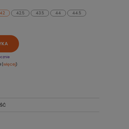
PERSONALIZACJA ODZIEŻY
SPORTREBEL CUSTOM
42
42.5
43.5
44
44.5
TURNIEJE
KRĄŻKI
KIJE PLASTIKOWE
YKA
KOSZULKI
MAGNESY
ęcznie
KUBKI
więcej
 (
)
BRELOKI
BLUZY
WORKI I PLECAKI
więcej + 2
WYPRZEDAŻ
OŚĆ