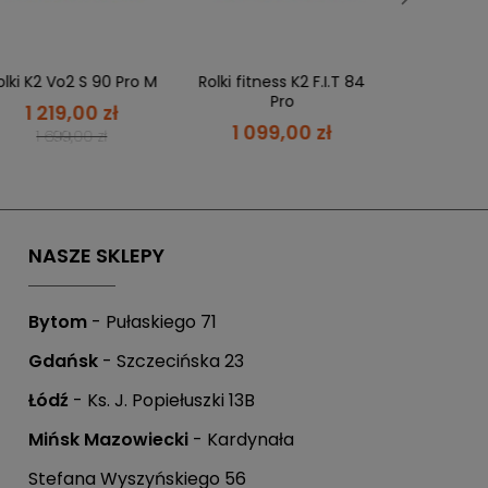
UK
4
olki K2 Vo2 S 90 Pro M
Rolki fitness K2 F.I.T 84
5
Pro
1 219,00 zł
1 099,00 zł
1 699,00 zł
5.5
 możesz zapłacić w ciągu 21 dni.
6
6.5
NASZE SKLEPY
7
7.5
Bytom
- Pułaskiego 71
8
Gdańsk
- Szczecińska 23
8.5
Łódź
- Ks. J. Popiełuszki 13B
9
Mińsk Mazowiecki
- Kardynała
.
9.5
Stefana Wyszyńskiego 56