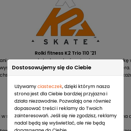
Rolki fitness K2 Trio 110 '21
owani przez naszych Ambasadorów, stawiamy poprzeczkę 
Dostosowujemy się do Ciebie
wysokowydajne 3-kołowe rolki premium z opcją rockera
hstronne i zwrotne, szybkie. Ta rolka poradzi sobie z ka
Używamy
ciasteczek
, dzięki którym nasza
strona jest dla Ciebie bardziej przyjazna i
działa niezawodnie. Pozwalają one również
dopasować treści i reklamy do Twoich
zainteresowań. Jeśli się nie zgodzisz, reklamy
d w standardzie UFS. Lekka i niebywale wytrzymała szyna 
nadal będą się wyświetlać, ale nie będą
dopasowane do Ciebie.
nktowe mocowanie za pomocą wzmocnionej taśmy na rze