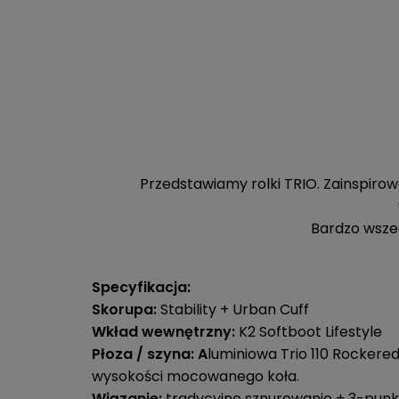
Przedstawiamy rolki TRIO. Zainspir
Bardzo wszec
Specyfikacja:
Skorupa:
Stability + Urban Cuff
Wkład wewnętrzny:
K2 Softboot Lifestyle
Płoza / szyna: A
luminiowa Trio 110 Rockere
wysokości mocowanego koła.
Wiązanie:
tradycyjne sznurowanie + 3-pu