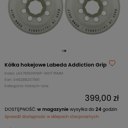
BRAMKI
CZĘŚCI
AKCESORIA
KOLEKCJE
ZAMIENNE
MEDYCYNA
SEZONOWE
ODZIEŻ
CZĘŚCI
SPORTOWA
ROWERY
ZAMIENNE
GRY I CZĘŚCI
OBUWIE
WYPRZEDAŻ
ZAMIENNE
SPRZĘT
KASKI
WYPRZEDAŻ
OCHRONNY
PERSONALIZACJA
KÓŁKA
ODZIEŻY
ŁOŻYSKA
SPORTREBEL
CUSTOM
Kółka hokejowe Labeda Addiction Grip
OCHRANIACZE
TURNIEJE
Index:
LAX76150WWP-WHT76MM
ODZIEŻ
Ean:
049288207961
WYPRZEDAŻ
Kategoria:
OKULARY
Hokej In-Line
SPORTOWE
399,00 zł
TORBY/PLECAKI
DOSTĘPNOŚĆ:
w magazynie
wysyłka do
24
godzin
WYPRZEDAŻ
Sprawdź dostępność w sklepach stacjonarnych