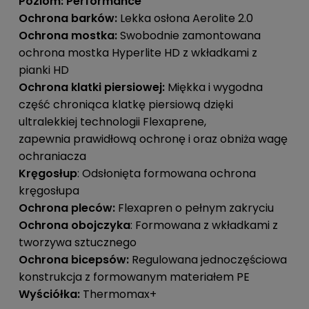
Poziom: Performance
Ochrona barków:
Lekka osłona Aerolite 2.0
Ochrona mostka:
Swobodnie zamontowana
ochrona mostka Hyperlite HD z wkładkami z
pianki HD
Ochrona klatki piersiowej:
Miękka i wygodna
część chroniąca klatkę piersiową dzięki
ultralekkiej technologii Flexaprene,
zapewnia prawidłową ochronę i oraz obniża wagę
ochraniacza
Kręgosłup
: Odsłonięta formowana ochrona
kręgosłupa
Ochrona pleców:
Flexapren o pełnym zakryciu
Ochrona obojczyka
: Formowana z wkładkami z
tworzywa sztucznego
Ochrona bicepsów:
Regulowana jednoczęściowa
konstrukcja z formowanym materiałem PE
Wyściółka:
Thermomax+