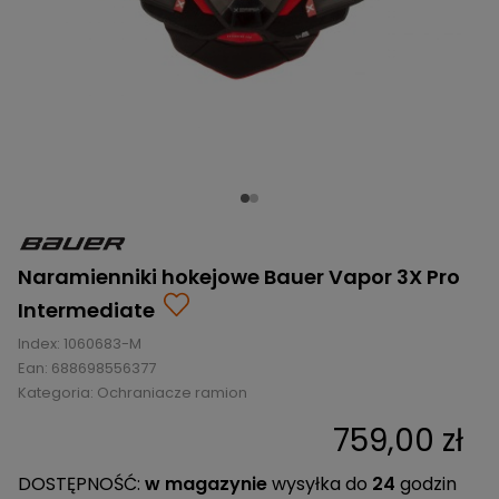
BRAMKI
CZĘŚCI
AKCESORIA
KOLEKCJE
ZAMIENNE
MEDYCYNA
SEZONOWE
ODZIEŻ
CZĘŚCI
SPORTOWA
ROWERY
ZAMIENNE
GRY I CZĘŚCI
OBUWIE
WYPRZEDAŻ
ZAMIENNE
SPRZĘT
KASKI
WYPRZEDAŻ
OCHRONNY
PERSONALIZACJA
KÓŁKA
ODZIEŻY
ŁOŻYSKA
SPORTREBEL
CUSTOM
OCHRANIACZE
TURNIEJE
Naramienniki hokejowe Bauer Vapor 3X Pro
ODZIEŻ
Intermediate
WYPRZEDAŻ
OKULARY
Index:
1060683-M
SPORTOWE
Ean:
688698556377
Kategoria:
Ochraniacze ramion
TORBY/PLECAKI
759,00 zł
WYPRZEDAŻ
DOSTĘPNOŚĆ:
w magazynie
wysyłka do
24
godzin