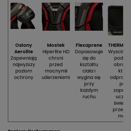
Osłony
Mostek
Flexaprene
THERMOM
Aerolite
Hiperlite HD
Dopasowuje
Wysciółka
Zapewniają
chroni
się do
podda
najwyższy
przed
kształtu
obróbc
poziom
mocnymii
ciała i
która
ochrony
uderzeniami
wygina się
odprowa
przy
pot i
każdym
zapewn
ruchu
uczuci
świeżoś
przez c
mecz