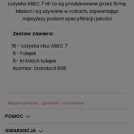
Łożyska ABEC 7 Hi-Lo są produkowane przez firmę
Mission i są używane w rolkach, zapewniając
najwyższy poziom specyfikacji i jakości
Zestaw zawiera:
16 - Łożyska HiLo ABEC 7
8 -Tulejek
8- Krótkich tulejek
Rozmiar: Standard 608
Bezpieczeństwo, zgodność i ostrzeżenia
Sklep
POMOC
Sportrebel
Dostępne
0
Szt.
Bytom
GWARANCJA