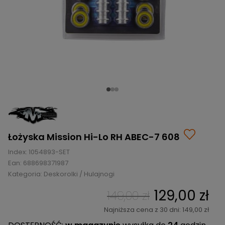
BRAMKI
CZĘŚCI
AKCESORIA
KOLEKCJE
ZAMIENNE
MEDYCYNA
SEZONOWE
ODZIEŻ
CZĘŚCI
SPORTOWA
ROWERY
ZAMIENNE
GRY I CZĘŚCI
OBUWIE
WYPRZEDAŻ
ZAMIENNE
SPRZĘT
KASKI
WYPRZEDAŻ
OCHRONNY
PERSONALIZACJA
KÓŁKA
ODZIEŻY
ŁOŻYSKA
SPORTREBEL
CUSTOM
OCHRANIACZE
TURNIEJE
ODZIEŻ
Łożyska Mission Hi-Lo RH ABEC-7 608
WYPRZEDAŻ
OKULARY
Index:
1054893-SET
SPORTOWE
Ean:
688698371987
Kategoria:
Deskorolki / Hulajnogi
TORBY/PLECAKI
129,00 zł
149,00 zł
WYPRZEDAŻ
Najniższa cena z 30 dni: 149,00 zł