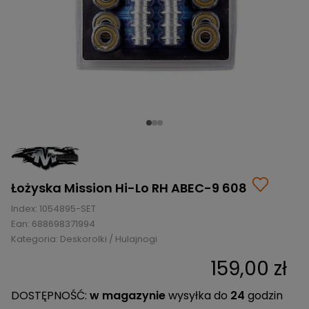
BRAMKI
CZĘŚCI
AKCESORIA
KOLEKCJE
ZAMIENNE
MEDYCYNA
SEZONOWE
ODZIEŻ
CZĘŚCI
SPORTOWA
ROWERY
ZAMIENNE
GRY I CZĘŚCI
OBUWIE
WYPRZEDAŻ
ZAMIENNE
SPRZĘT
KASKI
WYPRZEDAŻ
OCHRONNY
PERSONALIZACJA
KÓŁKA
ODZIEŻY
ŁOŻYSKA
SPORTREBEL
CUSTOM
OCHRANIACZE
TURNIEJE
ODZIEŻ
Łożyska Mission Hi-Lo RH ABEC-9 608
WYPRZEDAŻ
OKULARY
Index:
1054895-SET
SPORTOWE
Ean:
688698371994
Kategoria:
Deskorolki / Hulajnogi
TORBY/PLECAKI
159,00 zł
WYPRZEDAŻ
DOSTĘPNOŚĆ:
w magazynie
wysyłka do
24
godzin