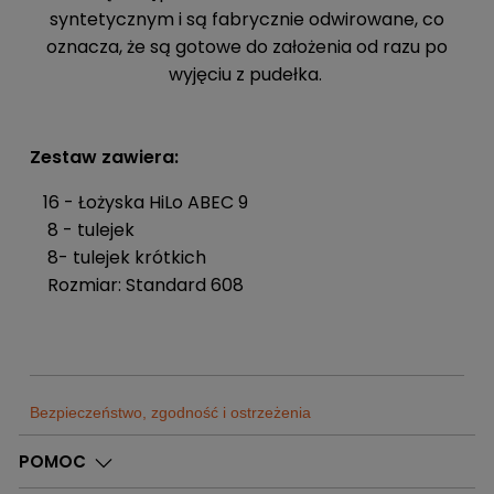
syntetycznym i są fabrycznie odwirowane, co
oznacza, że są gotowe do założenia od razu po
wyjęciu z pudełka.
Zestaw zawiera:
16 - Łożyska HiLo ABEC 9
8 - tulejek
8- tulejek krótkich
Rozmiar: Standard 608
Bezpieczeństwo, zgodność i ostrzeżenia
Sklep
POMOC
Sportrebel
Dostępne
0
Szt.