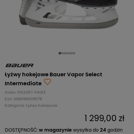
BRAMKI
CZĘŚCI
AKCESORIA
KOLEKCJE
ZAMIENNE
MEDYCYNA
SEZONOWE
ODZIEŻ
CZĘŚCI
SPORTOWA
ROWERY
ZAMIENNE
GRY I CZĘŚCI
OBUWIE
WYPRZEDAŻ
ZAMIENNE
SPRZĘT
KASKI
WYPRZEDAŻ
OCHRONNY
PERSONALIZACJA
KÓŁKA
ODZIEŻY
ŁOŻYSKA
SPORTREBEL
CUSTOM
OCHRANIACZE
TURNIEJE
Łyżwy hokejowe Bauer Vapor Select
ODZIEŻ
Intermediate
WYPRZEDAŻ
OKULARY
Index:
1062087-040EE
SPORTOWE
Ean:
688698609578
Kategoria:
Łyżwy hokejowe
TORBY/PLECAKI
1 299,00 zł
WYPRZEDAŻ
DOSTĘPNOŚĆ:
w magazynie
wysyłka do
24
godzin