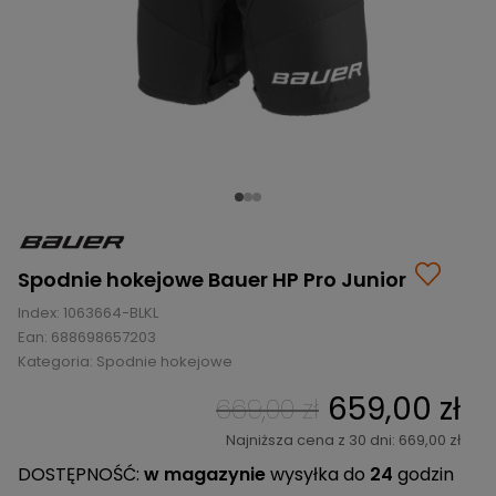
BRAMKI
CZĘŚCI
AKCESORIA
KOLEKCJE
ZAMIENNE
MEDYCYNA
SEZONOWE
ODZIEŻ
CZĘŚCI
SPORTOWA
ROWERY
ZAMIENNE
GRY I CZĘŚCI
OBUWIE
WYPRZEDAŻ
ZAMIENNE
SPRZĘT
KASKI
WYPRZEDAŻ
OCHRONNY
PERSONALIZACJA
KÓŁKA
ODZIEŻY
ŁOŻYSKA
SPORTREBEL
CUSTOM
OCHRANIACZE
TURNIEJE
Spodnie hokejowe Bauer HP Pro Junior
ODZIEŻ
Index:
1063664-BLKL
WYPRZEDAŻ
OKULARY
Ean:
688698657203
SPORTOWE
Kategoria:
Spodnie hokejowe
TORBY/PLECAKI
659,00 zł
669,00 zł
WYPRZEDAŻ
Najniższa cena z 30 dni: 669,00 zł
DOSTĘPNOŚĆ:
w magazynie
wysyłka do
24
godzin