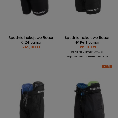
BRAMKI
CZĘŚCI
AKCESORIA
KOLEKCJE
ZAMIENNE
MEDYCYNA
SEZONOWE
ODZIEŻ
CZĘŚCI
SPORTOWA
ROWERY
ZAMIENNE
GRY I CZĘŚCI
OBUWIE
WYPRZEDAŻ
ZAMIENNE
SPRZĘT
KASKI
WYPRZEDAŻ
OCHRONNY
PERSONALIZACJA
Spodnie hokejowe Bauer
Spodnie hokejowe Bauer
KÓŁKA
ODZIEŻY
X '24 Junior
HP Perf Junior
269,00 zł
399,00 zł
ŁOŻYSKA
SPORTREBEL
Cena regularna:
409,00 zł
CUSTOM
Najniższa cena z 30 dni: 409,00 zł
OCHRANIACZE
TURNIEJE
-4%
ODZIEŻ
WYPRZEDAŻ
OKULARY
SPORTOWE
TORBY/PLECAKI
WYPRZEDAŻ