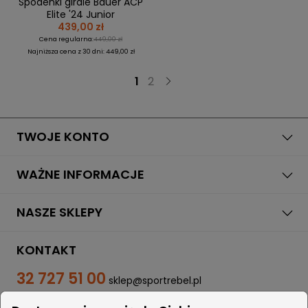
Spodenki girdle Bauer ACP
Elite '24 Junior
439,00 zł
Cena regularna:
449,00 zł
Najniższa cena z 30 dni: 449,00 zł
1
2
TWOJE KONTO
WAŻNE INFORMACJE
NASZE SKLEPY
KONTAKT
32 727 51 00
sklep@sportrebel.pl