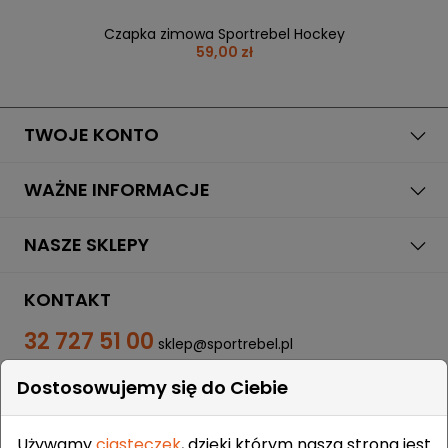
Czapka zimowa Sportrebel Hockey
59,00 zł
TWOJE KONTO
WAŻNE INFORMACJE
NASZE SKLEPY
KONTAKT
32 727 51 00
sklep@sportrebel.pl
Dostosowujemy się do Ciebie
Używamy
ciasteczek
, dzięki którym nasza strona jest