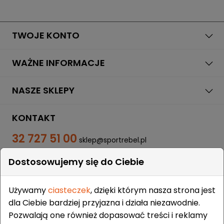
TWOJE KONTO
WAŻNE INFORMACJE
NASZE SKLEPY
KONTAKT
32 727 51 00
sklep@sportrebel.pl
Dostosowujemy się do Ciebie
Używamy
ciasteczek
, dzięki którym nasza strona jest
dla Ciebie bardziej przyjazna i działa niezawodnie.
Pozwalają one również dopasować treści i reklamy
ZAUFALI NAM: