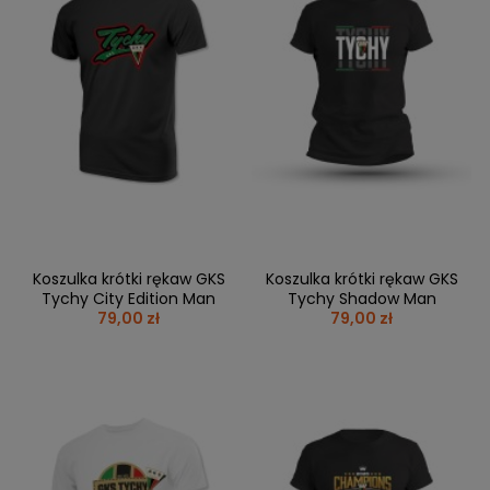
BRAMKI
CZĘŚCI
AKCESORIA
KOLEKCJE
ZAMIENNE
MEDYCYNA
SEZONOWE
ODZIEŻ
CZĘŚCI
SPORTOWA
ROWERY
ZAMIENNE
GRY I CZĘŚCI
OBUWIE
WYPRZEDAŻ
ZAMIENNE
SPRZĘT
KASKI
WYPRZEDAŻ
OCHRONNY
PERSONALIZACJA
KÓŁKA
ODZIEŻY
ŁOŻYSKA
SPORTREBEL
CUSTOM
OCHRANIACZE
TURNIEJE
Koszulka krótki rękaw GKS
Koszulka krótki rękaw GKS
ODZIEŻ
Tychy City Edition Man
Tychy Shadow Man
WYPRZEDAŻ
79,00 zł
79,00 zł
OKULARY
SPORTOWE
TORBY/PLECAKI
WYPRZEDAŻ