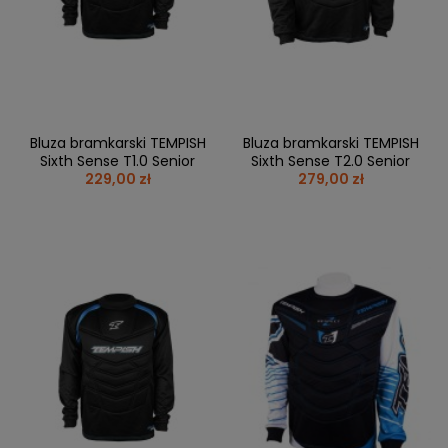
BRAMKI
CZĘŚCI
AKCESORIA
KOLEKCJE
ZAMIENNE
MEDYCYNA
SEZONOWE
ODZIEŻ
CZĘŚCI
SPORTOWA
ROWERY
ZAMIENNE
GRY I CZĘŚCI
OBUWIE
WYPRZEDAŻ
ZAMIENNE
SPRZĘT
KASKI
WYPRZEDAŻ
OCHRONNY
PERSONALIZACJA
Bluza bramkarski TEMPISH
Bluza bramkarski TEMPISH
KÓŁKA
ODZIEŻY
Sixth Sense T1.0 Senior
Sixth Sense T2.0 Senior
229,00 zł
279,00 zł
ŁOŻYSKA
SPORTREBEL
CUSTOM
OCHRANIACZE
TURNIEJE
ODZIEŻ
WYPRZEDAŻ
OKULARY
SPORTOWE
TORBY/PLECAKI
WYPRZEDAŻ