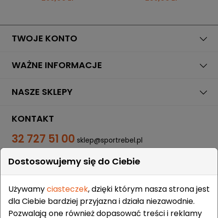
TWOJE KONTO
WAŻNE INFORMACJE
NASZE SKLEPY
KONTAKT
32 727 51 00
sklep@sportrebel.pl
Dostosowujemy się do Ciebie
Używamy
ciasteczek
, dzięki którym nasza strona jest
dla Ciebie bardziej przyjazna i działa niezawodnie.
Pozwalają one również dopasować treści i reklamy
ZAUFALI NAM: