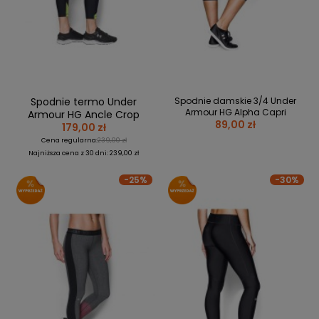
BRAMKI
CZĘŚCI
AKCESORIA
KOLEKCJE
ZAMIENNE
MEDYCYNA
SEZONOWE
ODZIEŻ
CZĘŚCI
SPORTOWA
ROWERY
ZAMIENNE
GRY I CZĘŚCI
OBUWIE
WYPRZEDAŻ
ZAMIENNE
SPRZĘT
KASKI
WYPRZEDAŻ
OCHRONNY
PERSONALIZACJA
Spodnie termo Under
Spodnie damskie 3/4 Under
KÓŁKA
ODZIEŻY
Armour HG Alpha Capri
Armour HG Ancle Crop
89,00 zł
179,00 zł
ŁOŻYSKA
SPORTREBEL
Cena regularna:
239,00 zł
CUSTOM
Najniższa cena z 30 dni: 239,00 zł
OCHRANIACZE
TURNIEJE
-25%
-30%
ODZIEŻ
WYPRZEDAŻ
OKULARY
SPORTOWE
TORBY/PLECAKI
WYPRZEDAŻ