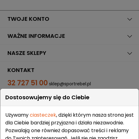
TWOJE KONTO
WAŻNE INFORMACJE
NASZE SKLEPY
KONTAKT
32 727 51 00
sklep@sportrebel.pl
Dostosowujemy się do Ciebie
Używamy
ciasteczek
, dzięki którym nasza strona jest
dla Ciebie bardziej przyjazna i działa niezawodnie.
Pozwalają one również dopasować treści i reklamy
ZAUFALI NAM:
do Twoich zainteresowań. Jeśli się nie zgodzisz,