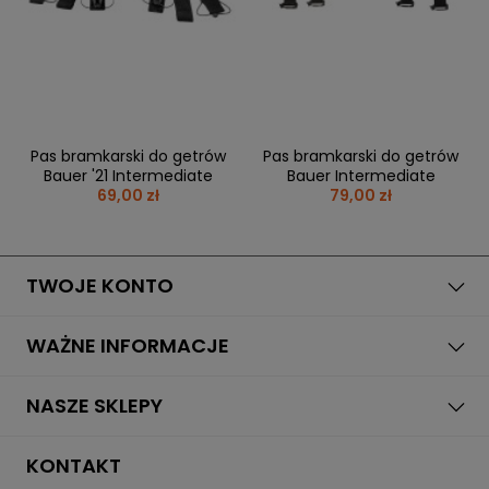
BRAMKI
CZĘŚCI
AKCESORIA
KOLEKCJE
ZAMIENNE
MEDYCYNA
SEZONOWE
ODZIEŻ
CZĘŚCI
SPORTOWA
ROWERY
ZAMIENNE
GRY I CZĘŚCI
OBUWIE
WYPRZEDAŻ
ZAMIENNE
SPRZĘT
KASKI
WYPRZEDAŻ
OCHRONNY
PERSONALIZACJA
Pas bramkarski do getrów
Pas bramkarski do getrów
KÓŁKA
ODZIEŻY
Bauer '21 Intermediate
Bauer Intermediate
69,00 zł
79,00 zł
ŁOŻYSKA
SPORTREBEL
CUSTOM
OCHRANIACZE
TURNIEJE
TWOJE KONTO
ODZIEŻ
WYPRZEDAŻ
OKULARY
WAŻNE INFORMACJE
SPORTOWE
TORBY/PLECAKI
NASZE SKLEPY
WYPRZEDAŻ
KONTAKT