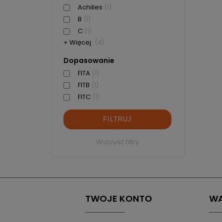
Achilles
(1)
B
(1)
C
(1)
+ Więcej
(4)
Dopasowanie
FITA
(1)
FITB
(1)
FITC
(1)
FILTRUJ
Wyczyść filtry
TWOJE KONTO
WA