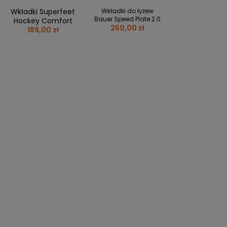
PERSONALIZACJA ODZIEŻY
Wkładki Superfeet
Wkładki do łyżew
Bauer Speed Plate 2.0
Hockey Comfort
SPORTREBEL CUSTOM
260,00 zł
189,00 zł
TURNIEJE
KRĄŻKI
KIJE PLASTIKOWE
KOSZULKI
MAGNESY
KUBKI
BRELOKI
BLUZY
WORKI I PLECAKI
więcej + 2
WYPRZEDAŻ