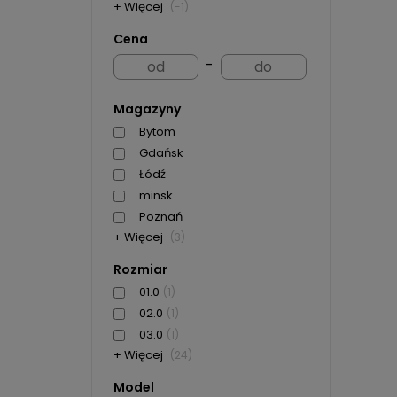
+ Więcej
(-1)
Cena
-
Magazyny
Bytom
Gdańsk
Łódź
minsk
Poznań
+ Więcej
(3)
Rozmiar
01.0
(1)
02.0
(1)
03.0
(1)
+ Więcej
(24)
Model