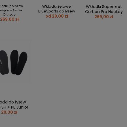
FREESTYLE
KARZ JUNIOR / YOUTH
Y
DŁUGOPISY
ładki do łyżew
Wkładki żelowe
Wkładki Superfeet
HOCKEY
kejowe Aetrex
KI
KUBKI
BlueSports do łyżew
Carbon Pro Hockey
Orthotic
SPEED
od 29,00 zł
269,00 zł
Y I NAKLEJKI
NAKLEJKI
269,00 zł
WROTKI/QUAD
RKI
MAGNESY
A
MINI KIJE
KI I PUZZLE
REPREZENTACJA POLSKI
KI
KOSZULKI MECZOWE
ej + 4
KOSZULKI
JETS
BLUZY
NY I KUBKI
KRĄŻKI I BRELOKI
OKI
KIJE
ESY I NAKLEJKI
WPINKI
ERACZE I KRĄŻKI
SZALIKI
ULKI
INNE
adki do łyżew
ISH + PE Junior
29,00 zł