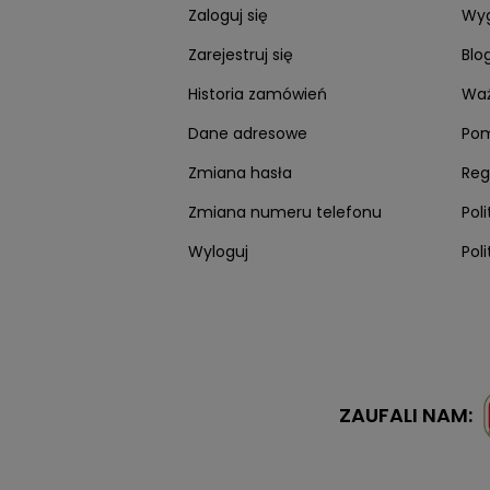
Zaloguj się
Wyg
Zarejestruj się
Blo
Historia zamówień
Waż
Dane adresowe
Po
Zmiana hasła
Reg
Zmiana numeru telefonu
Pol
Wyloguj
Pol
ZAUFALI NAM: