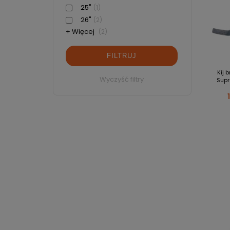
25"
(1)
26"
(2)
+ Więcej
(2)
FILTRUJ
Kij 
Wyczyść filtry
Supr