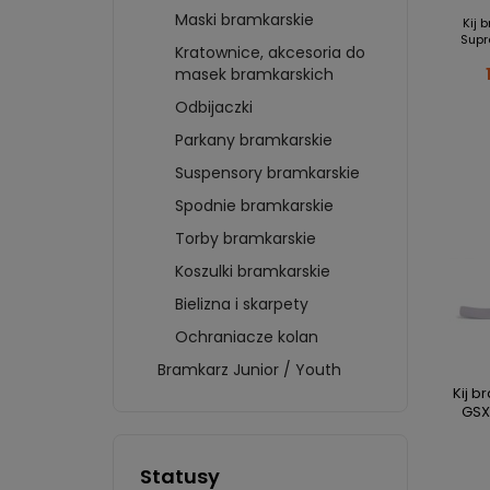
KÓŁKA
KOSZULKI
BRAM
BLUZ
Maski bramkarskie
Kij 
HAMULCE
Supr
BLUZY
CZAP
Kratownice, akcesoria do
PŁOZY
SZALIKI I CZAPKI
KART
masek bramkarskich
WPINKI I WLEPKI
FIGU
Odbijaczki
MAGNESY
AUT
Parkany bramkarskie
BIDONY I KUBKI
KLOC
Suspensory bramkarskie
KRĄŻKI I BRELOKI
KRĄŻ
więcej + 4
Spodnie bramkarskie
więc
Torby bramkarskie
HKS 
Koszulki bramkarskie
BIDO
Bielizna i skarpety
BREL
MAGN
Ochraniacze kolan
OTWI
Bramkarz Junior / Youth
KOSZ
Kij b
GSX
Statusy