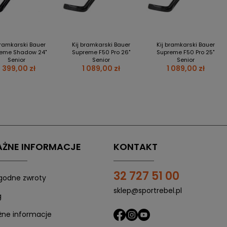
bramkarski Bauer
Kij bramkarski Bauer
Kij bramkarski Bauer
eme Shadow 24"
Supreme F50 Pro 26"
Supreme F50 Pro 25"
Senior
Senior
Senior
1 399,00 zł
1 089,00 zł
1 089,00 zł
ŻNE INFORMACJE
KONTAKT
32 727 51 00
odne zwroty
sklep@sportrebel.pl
g
ne informacje