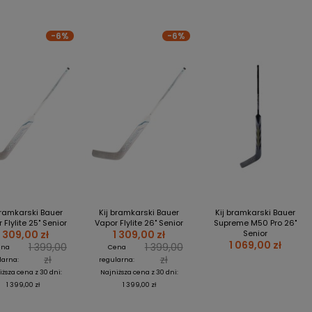
-6%
-6%
bramkarski Bauer
Kij bramkarski Bauer
Kij bramkarski Bauer
 Flylite 25" Senior
Vapor Flylite 26" Senior
Supreme M50 Pro 26"
1 309,00 zł
1 309,00 zł
Senior
1 069,00 zł
1 399,00
1 399,00
ena
Cena
zł
zł
larna:
regularna:
iższa cena z 30 dni:
Najniższa cena z 30 dni:
1 399,00 zł
1 399,00 zł