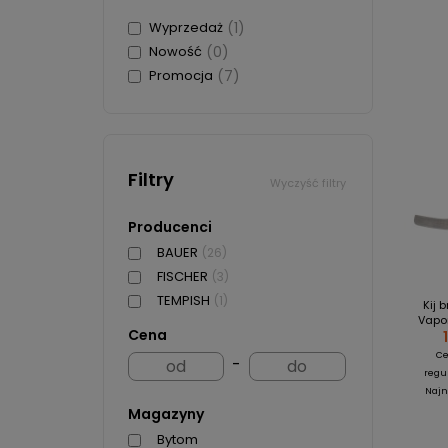
Wyprzedaż
(1)
Nowość
(0)
Promocja
(7)
Filtry
Wyczyść filtry
Producenci
BAUER
(26)
FISCHER
(3)
TEMPISH
(1)
Kij 
Vapor
Cena
C
-
regu
Najn
Magazyny
Bytom