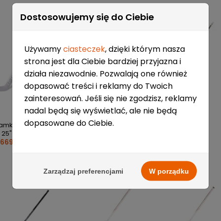
Dostosowujemy się do Ciebie
Używamy
ciasteczek
, dzięki którym nasza
strona jest dla Ciebie bardziej przyjazna i
działa niezawodnie. Pozwalają one również
dopasować treści i reklamy do Twoich
zainteresowań. Jeśli się nie zgodzisz, reklamy
nadal będą się wyświetlać, ale nie będą
dopasowane do Ciebie.
ramkarski Bauer
Kij bramkarski Bauer
Kij bramkarskii
hybrydowy Fischer
 25" '23 Senior
GSX 27" '23 Senior
GF750 Senior '19
669,00 zł
669,00 zł
459,00 zł
Zarządzaj preferencjami
W porządku