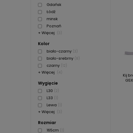
Gdańsk
Łódź
minsk
Poznań
+ Więcej
(3)
Kolor
biało-czarny
(3)
biało-srebrny
(8)
czarny
(12)
+ Więcej
(4)
Kij b
GSX
Wygięcie
L30
(2)
L33
(1)
Lewa
(1)
+ Więcej
(3)
Rozmiar
165cm
(1)