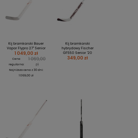
Kij bramkarski Bauer
Kij bramkarski
Vapor Flypro 27" Senior
hybrydowy Fischer
1 049,00 zł
GF550 Senior '20
349,00 zł
1 069,00
Cena
zł
regularna:
Najniższa cena z 30 dni:
1 069,00 zł