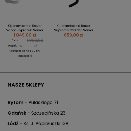
Kij bramkarski Bauer
Kij bramkarski Bauer
Vapor Flypro 24" Senior
Supreme GSX 25" Senior
1 049,00 zł
659,00 zł
1 069,00
Cena
zł
regularna:
Najniższa cena z 30 dni:
1 069,00 zł
NASZE SKLEPY
Bytom
- Pułaskiego 71
Gdańsk
- Szczecińska 23
Łódź
- Ks. J. Popiełuszki 13B