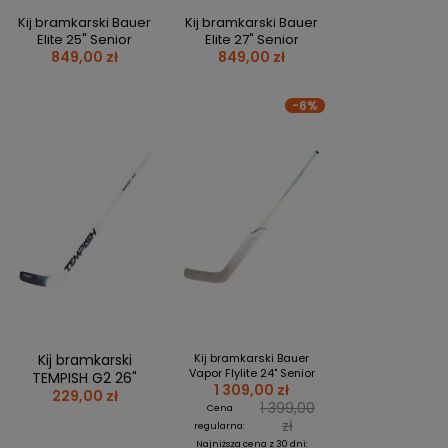
PERSONALIZACJA ODZIEŻY
Kij bramkarski Bauer
Kij bramkarski Bauer
Elite 25" Senior
Elite 27" Senior
SPORTREBEL CUSTOM
849,00 zł
849,00 zł
TURNIEJE
-6%
KRĄŻKI
KIJE PLASTIKOWE
KOSZULKI
MAGNESY
KUBKI
BRELOKI
BLUZY
WORKI I PLECAKI
więcej + 2
WYPRZEDAŻ
Kij bramkarski
Kij bramkarski Bauer
Vapor Flylite 24" Senior
TEMPISH G2 26"
1 309,00 zł
229,00 zł
1 399,00
Cena
zł
regularna:
Najniższa cena z 30 dni: