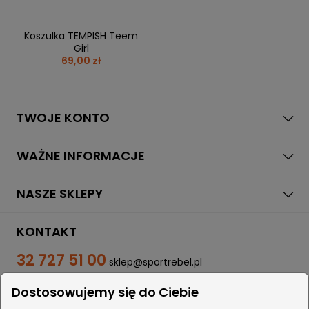
Koszulka TEMPISH Teem
Girl
69,00 zł
TWOJE KONTO
WAŻNE INFORMACJE
NASZE SKLEPY
KONTAKT
32 727 51 00
sklep@sportrebel.pl
Dostosowujemy się do Ciebie