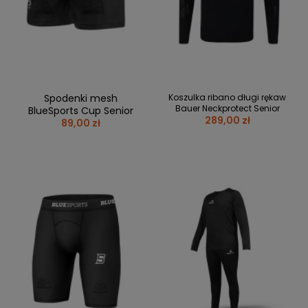
BRAMKI
CZĘŚCI
AKCESORIA
KOLEKCJE
ZAMIENNE
MEDYCYNA
SEZONOWE
ODZIEŻ
CZĘŚCI
SPORTOWA
ROWERY
ZAMIENNE
GRY I CZĘŚCI
OBUWIE
WYPRZEDAŻ
ZAMIENNE
SPRZĘT
KASKI
WYPRZEDAŻ
OCHRONNY
PERSONALIZACJA
Spodenki mesh
Koszulka ribano długi rękaw
KÓŁKA
ODZIEŻY
Bauer Neckprotect Senior
BlueSports Cup Senior
289,00 zł
89,00 zł
ŁOŻYSKA
SPORTREBEL
CUSTOM
OCHRANIACZE
TURNIEJE
ODZIEŻ
WYPRZEDAŻ
OKULARY
SPORTOWE
TORBY/PLECAKI
WYPRZEDAŻ