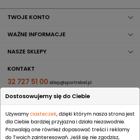
TWOJE KONTO
WAŻNE INFORMACJE
NASZE SKLEPY
KONTAKT
32 727 51 00
sklep@sportrebel.pl
Dostosowujemy się do Ciebie
Używamy
ciasteczek
, dzięki którym nasza strona jest
dla Ciebie bardziej przyjazna i działa niezawodnie.
Pozwalają one również dopasować treści i reklamy
ZAUFALI NAM:
do Twoich zainteresowań. Jeśli się nie zgodzisz,