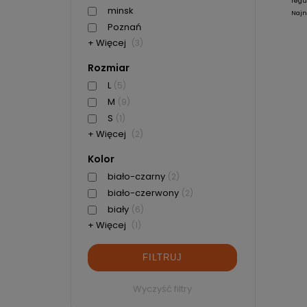
regu
minsk
Najn
Poznań
+ Więcej
(3)
Rozmiar
L
(5)
M
(9)
S
(1)
+ Więcej
(2)
Kolor
biało-czarny
(2)
biało-czerwony
(2)
biały
(6)
+ Więcej
(1)
FILTRUJ
Wyczyść filtry