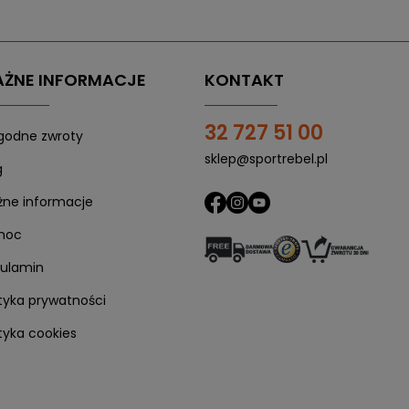
ŻNE INFORMACJE
KONTAKT
32 727 51 00
odne zwroty
sklep@sportrebel.pl
g
ne informacje
moc
ulamin
ityka prywatności
ityka cookies