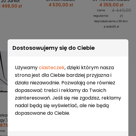
'20 Junior
4 530,00 zł
4 359,00 zł
2 499,00 zł
4 449,00
Cena
zł
regularna:
Najniższa cena z 30 dni:
4 449,00 zł
Dostosowujemy się do Ciebie
Używamy
ciasteczek
, dzięki którym nasza
strona jest dla Ciebie bardziej przyjazna i
działa niezawodnie. Pozwalają one również
dopasować treści i reklamy do Twoich
zainteresowań. Jeśli się nie zgodzisz, reklamy
nadal będą się wyświetlać, ale nie będą
dopasowane do Ciebie.
arkany Bauer
gy '24 Dziecięce
879,00 zł
889,00
ena