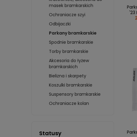
KÓŁKA
KOSZULKI
BRAM
BLUZ
masek bramkarskich
Park
HAMULCE
BLUZY
CZAP
'23
Ochraniacze szyi
PŁOZY
SZALIKI I CZAPKI
KART
Odbijaczki
WPINKI I WLEPKI
FIGU
Parkany bramkarskie
MAGNESY
AUT
BIDONY I KUBKI
Spodnie bramkarskie
KLOC
KRĄŻKI I BRELOKI
KRĄŻ
Torby bramkarskie
więcej + 4
więc
Akcesoria do łyżew
bramkarskich
HKS 
Bielizna i skarpety
BIDO
Koszulki bramkarskie
BREL
MAGN
Suspensory bramkarskie
OTWI
Ochraniacze kolan
KOSZ
Park
Statusy