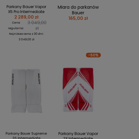
PERSONALIZACJA ODZIEŻY
Parkany Bauer Vapor
Miara do parkanów
X5 Pro Intermediate
Bauer
SPORTREBEL CUSTOM
2 289,00 zł
165,00 zł
3 049,00
Cena
TURNIEJE
zł
regularna:
Najniższa cena z 30 dni:
KRĄŻKI
3 049,00 zł
KIJE PLASTIKOWE
KOSZULKI
-50%
MAGNESY
KUBKI
BRELOKI
BLUZY
WORKI I PLECAKI
więcej + 2
WYPRZEDAŻ
Parkany Bauer Supreme
Parkany Bauer Vapor
3S Intermediate
2X Intermediate