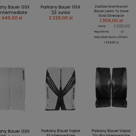
FREESTYLE
KARZ JUNIOR / YOUTH
Y
DŁUGOPISY
any Bauer GSX
Parkany Bauer GSX
Zestaw bramkarski
HOCKEY
Bauer Learn To Save
KI
KUBKI
 Intermediate
'23 Junior
Goal Dziecięce
SPEED
2 449,00 zł
2 229,00 zł
Y I NAKLEJKI
NAKLEJKI
1 309,00 zł
WROTKI/QUAD
1 339,00
RKI
MAGNESY
Cena
zł
regularna:
A
MINI KIJE
Najniższa cena z 30 dni:
KI I PUZZLE
1 339,00 zł
REPREZENTACJA POLSKI
KI
KOSZULKI MECZOWE
ej + 4
KOSZULKI
JETS
BLUZY
NY I KUBKI
KRĄŻKI I BRELOKI
OKI
KIJE
ESY I NAKLEJKI
WPINKI
ERACZE I KRĄŻKI
SZALIKI
ULKI
INNE
any Bauer GSX
Parkany Bauer Vapor
Parkany Bauer Vapor
3X Intermediate
SV-Pro Intermediate