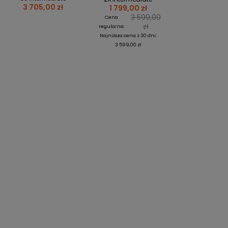
3 705,00 zł
1 799,00 zł
3 599,00
Cena
zł
regularna:
Najniższa cena z 30 dni:
3 599,00 zł