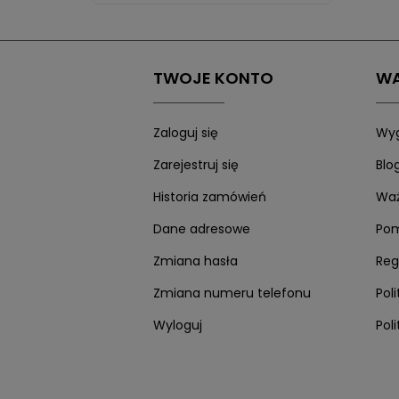
TWOJE KONTO
WA
Zaloguj się
Wyg
Zarejestruj się
Blo
Historia zamówień
Waż
Dane adresowe
Po
Zmiana hasła
Reg
Zmiana numeru telefonu
Pol
Wyloguj
Pol