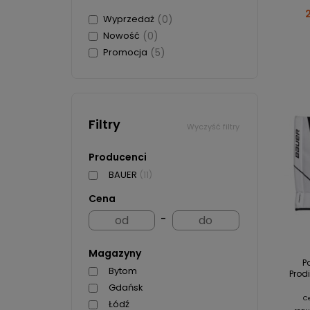
Wyprzedaż
(0)
Nowość
(0)
Promocja
(5)
Filtry
Wyczyść filtry
Producenci
BAUER
(11)
Cena
-
Magazyny
P
Bytom
Prodi
Gdańsk
C
Łódź