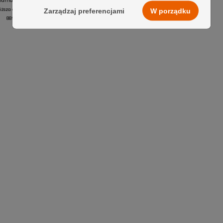
zł
larna:
iższa cena z 30 dni:
Zarządzaj preferencjami
W porządku
889,00 zł