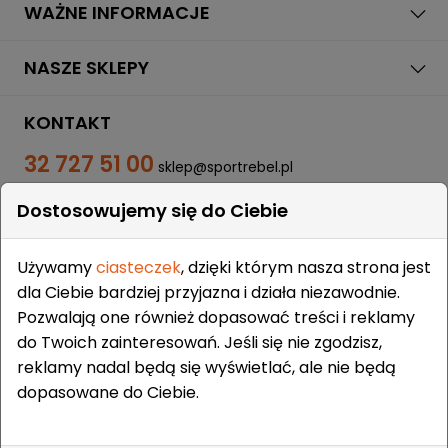
WAŻNE INFORMACJE
NASZE SKLEPY
KONTAKT
32 727 51 00
sklep@sportrebel.pl
Dostosowujemy się do Ciebie
Używamy
ciasteczek
, dzięki którym nasza strona jest
dla Ciebie bardziej przyjazna i działa niezawodnie.
Pozwalają one również dopasować treści i reklamy
ZAUFALI NAM:
do Twoich zainteresowań. Jeśli się nie zgodzisz,
reklamy nadal będą się wyświetlać, ale nie będą
dopasowane do Ciebie.
Prawa autorskie © 2009-2026 Sportrebel. Wszelkie prawa