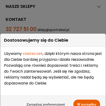
NASZE SKLEPY
KONTAKT
32 727 51 00
sklep@sportrebel.pl
Dostosowujemy się do Ciebie
Używamy
ciasteczek
, dzięki którym nasza strona jest
dla Ciebie bardziej przyjazna i działa niezawodnie.
Pozwalają one również dopasować treści i reklamy
ZAUFALI NAM:
do Twoich zainteresowań. Jeśli się nie zgodzisz,
reklamy nadal będą się wyświetlać, ale nie będą
dopasowane do Ciebie.
Prawa autorskie © 2009-2026 Sportrebel. Wszelkie prawa
zastrzeżone. | Projekt i wykonanie:
grodzicki.pl
&
Medokin
&
Zarządzaj preferencjami
W porządku
Bombardier.pro