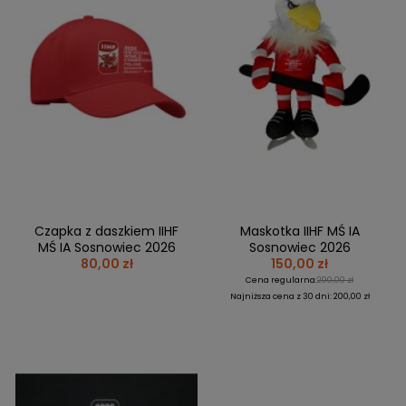
BRAMKI
CZĘŚCI
AKCESORIA
KOLEKCJE
ZAMIENNE
MEDYCYNA
SEZONOWE
ODZIEŻ
CZĘŚCI
SPORTOWA
ROWERY
ZAMIENNE
GRY I CZĘŚCI
OBUWIE
WYPRZEDAŻ
ZAMIENNE
SPRZĘT
KASKI
WYPRZEDAŻ
OCHRONNY
PERSONALIZACJA
KÓŁKA
ODZIEŻY
ŁOŻYSKA
SPORTREBEL
CUSTOM
OCHRANIACZE
TURNIEJE
Czapka z daszkiem IIHF
Maskotka IIHF MŚ IA
ODZIEŻ
MŚ IA Sosnowiec 2026
Sosnowiec 2026
WYPRZEDAŻ
80,00 zł
150,00 zł
OKULARY
Cena regularna:
200,00 zł
SPORTOWE
Najniższa cena z 30 dni: 200,00 zł
TORBY/PLECAKI
WYPRZEDAŻ