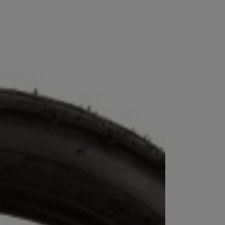
PERSONALIZACJA ODZIEŻY
SPORTREBEL CUSTOM
TURNIEJE
KRĄŻKI
KIJE PLASTIKOWE
KOSZULKI
MAGNESY
KUBKI
BRELOKI
BLUZY
WORKI I PLECAKI
więcej + 2
WYPRZEDAŻ