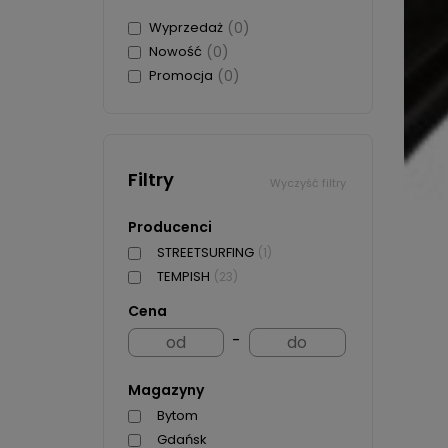
Wyprzedaż
(0)
Nowość
(0)
Promocja
(0)
Filtry
Wyczyść filtry
Producenci
STREETSURFING
(1)
TEMPISH
(23)
Cena
-
Magazyny
Bytom
Gdańsk