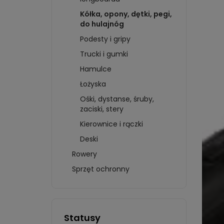
KÓŁKA
KOSZULKI
BRAM
BLUZ
Kółka, opony, dętki, pegi,
HAMULCE
BLUZY
CZAP
do hulajnóg
PŁOZY
SZALIKI I CZAPKI
KART
Podesty i gripy
WPINKI I WLEPKI
FIGU
Trucki i gumki
MAGNESY
AUT
BIDONY I KUBKI
Hamulce
KLOC
KRĄŻKI I BRELOKI
KRĄŻ
Łożyska
więcej + 4
więc
Ośki, dystanse, śruby,
zaciski, stery
HKS 
Kierownice i rączki
BIDO
Deski
BREL
MAGN
Rowery
OTWI
Sprzęt ochronny
KOSZ
Statusy