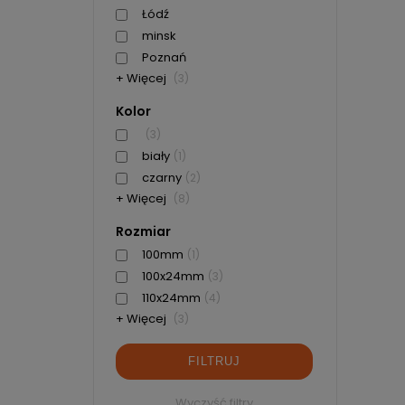
Łódź
minsk
Poznań
+ Więcej
(3)
Kolor
(3)
biały
(1)
czarny
(2)
+ Więcej
(8)
Rozmiar
100mm
(1)
100x24mm
(3)
110x24mm
(4)
+ Więcej
(3)
FILTRUJ
Wyczyść filtry