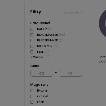
Filtry
Wyczyść filtry
Producenci
BAUER
(1)
BLADEMASTER
(58)
BLADERUNNER
(1)
BLUESPORT
(1)
INNE
(2)
Tarc
+ Więcej
(3)
Bla
Cena
-
Magazyny
Bytom
Gdańsk
Łódź