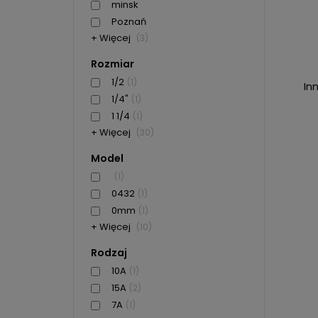
minsk
Poznań
+ Więcej
(3)
Rozmiar
1/2
(1)
In
1/4"
(1)
1 1/4
(1)
+ Więcej
(30)
Model
(1)
0432
(1)
0mm
(1)
+ Więcej
(10)
Rodzaj
10A
(1)
15A
(2)
7A
(1)