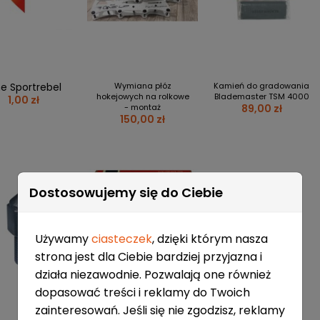
ne Sportrebel
Wymiana płóz
Kamień do gradowania
hokejowych na rolkowe
Blademaster TSM 4000
1,00 zł
- montaż
89,00 zł
150,00 zł
Dostosowujemy się do Ciebie
Używamy
ciasteczek
, dzięki którym nasza
strona jest dla Ciebie bardziej przyjazna i
działa niezawodnie. Pozwalają one również
dopasować treści i reklamy do Twoich
zainteresowań. Jeśli się nie zgodzisz, reklamy