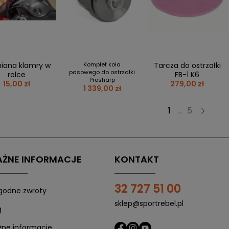
ana klamry w
Komplet koła
Tarcza do ostrzałki
pasowego do ostrzałki
rolce
FB-1 K6
Prosharp
15,00 zł
279,00 zł
1 339,00 zł
1
...
5
ŻNE INFORMACJE
KONTAKT
32 727 51 00
odne zwroty
sklep@sportrebel.pl
g
ne informacje