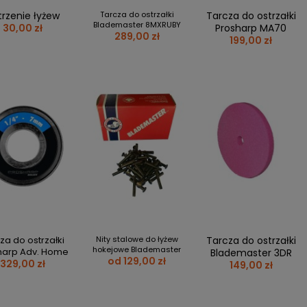
FREESTYLE
KARZ JUNIOR / YOUTH
Y
DŁUGOPISY
trzenie łyżew
Tarcza do ostrzałki
Tarcza do ostrzałki
HOCKEY
Blademaster 8MXRUBY
KI
KUBKI
30,00 zł
Prosharp MA70
289,00 zł
SPEED
199,00 zł
Y I NAKLEJKI
NAKLEJKI
WROTKI/QUAD
RKI
MAGNESY
A
MINI KIJE
KI I PUZZLE
REPREZENTACJA POLSKI
KI
KOSZULKI MECZOWE
ej + 4
KOSZULKI
JETS
BLUZY
NY I KUBKI
KRĄŻKI I BRELOKI
OKI
KIJE
ESY I NAKLEJKI
WPINKI
ERACZE I KRĄŻKI
SZALIKI
za do ostrzałki
Nity stalowe do łyżew
Tarcza do ostrzałki
ULKI
INNE
hokejowe Blademaster
harp Adv. Home
Blademaster 3DR
od 129,00 zł
329,00 zł
149,00 zł