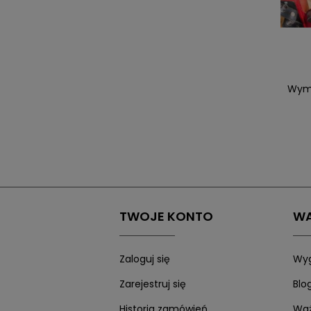
Wymi
TWOJE KONTO
WA
Zaloguj się
Wyg
Zarejestruj się
Blo
Historia zamówień
Waż