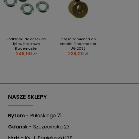
Podkładki do oczek do
Część zamienna do
łyżew hokejowe
imadła Blademaster
Blademaster
UG 2038
249,00 zł
239,00 zł
NASZE SKLEPY
Bytom
- Pułaskiego 71
Gdańsk
- Szczecińska 23
Łódź
- Ks. J. Popiełuszki 13B