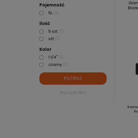
Diam
Pojemność
Blad
5L
(2)
Ilość
5 szt.
(1)
szt
(1)
Kolor
1 1/4"
(1)
czarny
(1)
FILTRUJ
Wyczyść filtry
Kamie
Pr