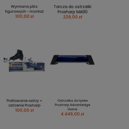
PERSONALIZACJA ODZIEŻY
Wymiana płóz
Tarcza do ostrzałki
figurowych - montaż
Prosharp MA90
SPORTREBEL CUSTOM
100,00 zł
229,00 zł
TURNIEJE
KRĄŻKI
KIJE PLASTIKOWE
KOSZULKI
MAGNESY
KUBKI
BRELOKI
BLUZY
WORKI I PLECAKI
więcej + 2
Profilowanie ostrzy +
Ostrzałka do łyżew
WYPRZEDAŻ
Prosharp Advantedge
ostrzenie Prosharp
Home
100,00 zł
4 449,00 zł